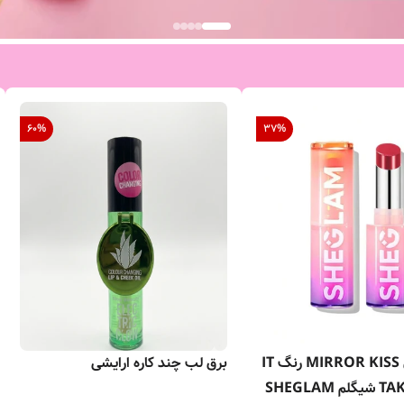
60
%
37
%
رژ لب براق MIRROR KISS رنگ IT
برق لب چند کاره ارایشی
SHEGLAM