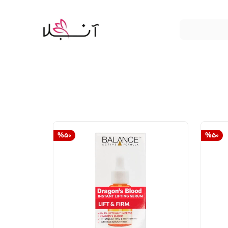
%
50
%
50