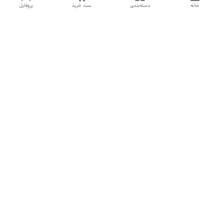
خانه
دسته‌بندی
سبد خرید
پروفایل
دسترسی سریع
تماس با ما
شکایات
درباره ما
قوانین و مقررات
سیاست حریم خصوصی