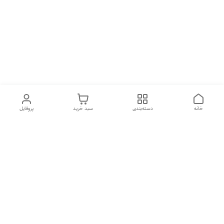
خانه
دسته‌بندی
سبد خرید
پروفایل
دسترسی سریع
تماس با ما
شکایات
درباره ما
قوانین و مقررات