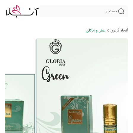
جستجو
آنجلا گالری
عطر و ادکلن