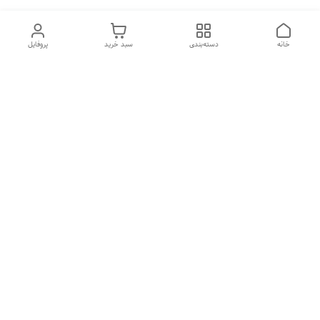
خانه
دسته‌بندی
سبد خرید
پروفایل
دسترسی سریع
تماس با ما
شکایات
درباره ما
قوانین و مقررات
سیاست حریم خصوصی