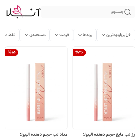
جستجو
پربازدیدترین
برندها
قیمت
دسته‌بندی
فقط محصو
%
15
%
26
رژ لب مایع حجم دهنده الیبولا
مداد لب حجم دهنده الیبولا