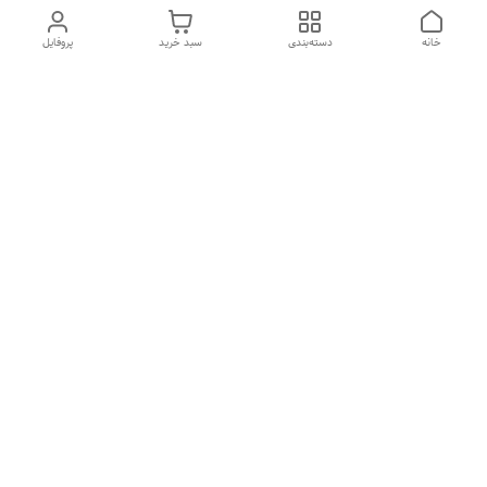
خانه
دسته‌بندی
سبد خرید
پروفایل
دسترسی سریع
تماس با ما
شکایات
درباره ما
قوانین و مقررات
سیاست حریم خصوصی