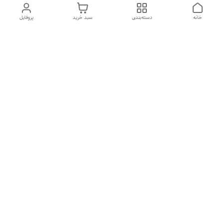
خانه
دسته‌بندی
سبد خرید
پروفایل
دسترسی سریع
تماس با ما
شکایات
درباره ما
قوانین و مقررات
سیاست حریم خصوصی