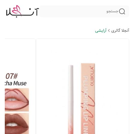
جستجو
آنجلا گالری
آرایشی