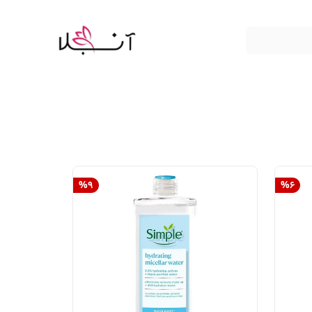
%
9
%
6