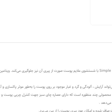
ژل شستشو صورت ضد پیری پروبیوتیک چای سبز سیمپل Simple با شستشوی ملایم پوست صورت از پیری آن نیز 
ایش ، آلودگی و گرد و غبار موجود بر روی پوست را به‏‌طور موثر پاکسازی و آن را سم‎‌زدایی 
صولی چند منظوره است که دارای عصاره چای سبز جهت کنترل چربی پوست و شف
می‌دهد .
صاف شده و امکان عود پیری پوست را از بین می‌برد.