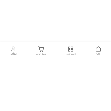
خانه
دسته‌بندی
سبد خرید
پروفایل
دسترسی سریع
تماس با ما
شکایات
درباره ما
قوانین و مقررات