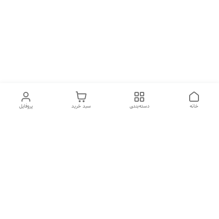
خانه
دسته‌بندی
سبد خرید
پروفایل
دسترسی سریع
تماس با ما
شکایات
درباره ما
قوانین و مقررات