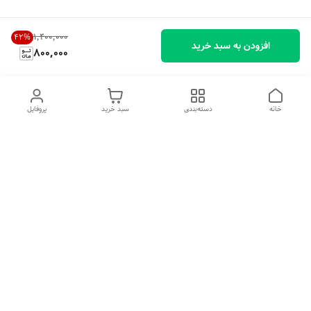
۱٬۴۰۰٬۰۰۰
42
%
افزودن به سبد خرید
800,000
خانه
دسته‌بندی
سبد خرید
پروفایل
دسترسی سریع
تماس با ما
شکایات
درباره ما
قوانین و مقررات
سیاست حریم خصوصی