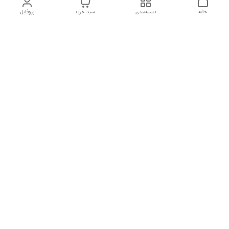
خانه
دسته‌بندی
سبد خرید
پروفایل
دسترسی سریع
تماس با ما
شکایات
درباره ما
قوانین و مقررات
سیاست حریم خصوصی