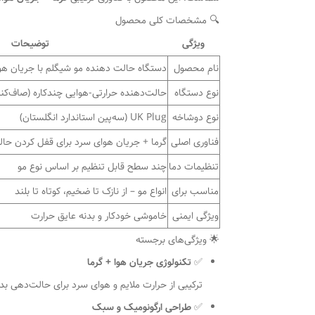
🔍 مشخصات کلی محصول
ویژگی
توضیحات
نام محصول
دستگاه حالت دهنده مو شیگلم با جریان هوا ol Lock Airflow
نوع دستگاه
حالت‌دهنده حرارتی-هوایی چندکاره (صاف‌کنن
نوع دوشاخه
UK Plug (سه‌پین استاندارد انگلستان)
فناوری اصلی
گرما + جریان هوای سرد برای قفل کردن حال
تنظیمات دما
چند سطح قابل تنظیم بر اساس نوع مو
مناسب برای
انواع مو – از نازک تا ضخیم، کوتاه تا بلند
ویژگی ایمنی
خاموشی خودکار و بدنه عایق حرارت
🌟 ویژگی‌های برجسته
✅
تکنولوژی جریان هوا + گرما
ترکیبی از حرارت ملایم و هوای سرد برای حالت‌دهی ب
✅
طراحی ارگونومیک و سبک