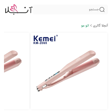
جستجو
آنجلا گالری
اتو مو