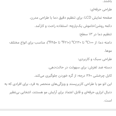
باشند.
طراحی حرفه‌ای:
صفحه نمایش LCD: برای تنظیم دقیق دما با طراحی مدرن.
دکمه روشن/خاموش یک‌پارچه: استفاده راحت و کارآمد.
تنظیم دما در 13 سطح:
دامنه دما: از 100℃ تا 230℃ (210℉ تا 450℉)، مناسب برای انواع مختلف
موها.
طراحی سبک و کاربردی:
دسته ضد لغزش: برای سهولت در حالت‌دهی.
کابل چرخشی 360 درجه: از گره خوردن جلوگیری می‌کند.
این اتو مو با طراحی کاربرپسند و ویژگی‌های منحصر به فرد، برای افرادی که به
دنبال ابزاری حرفه‌ای و قابل اعتماد برای آرایش مو هستند، انتخابی بی‌نظیر
است.