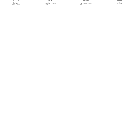
خانه
دسته‌بندی
سبد خرید
پروفایل
دسترسی سریع
تماس با ما
شکایات
درباره ما
قوانین و مقررات
سیاست حریم خصوصی