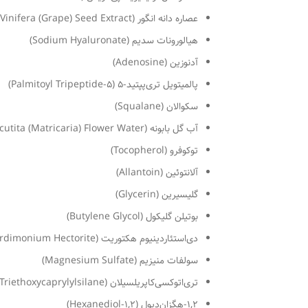
عصاره دانه انگور (Vitis Vinifera (Grape) Seed Extract)
هیالورونات سدیم (Sodium Hyaluronate)
آدنوزین (Adenosine)
پالمیتویل تری‌پپتید-۵ (Palmitoyl Tripeptide-5)
سکوالان (Squalane)
آب گل بابونه (Chamomilla Recutita (Matricaria) Flower Water)
توکوفرو (Tocopherol)
آلانتوئین (Allantoin)
گلیسیرین (Glycerin)
بوتیلن گلیکول (Butylene Glycol)
دی‌استئاردینیوم هکتوریت (Disteardimonium Hectorite)
سولفات منیزیم (Magnesium Sulfate)
تری‌اتوکسی‌کاپریلسیلان (Triethoxycaprylylsilane)
۱,۲-هگزان‌دیول (1,2-Hexanediol)