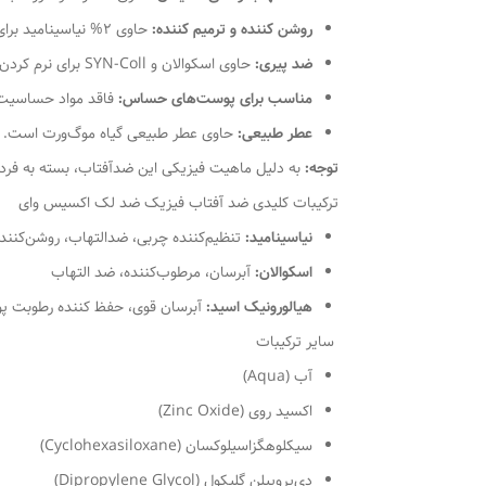
روشن کننده و ترمیم کننده
:
حاوی ۲% نیاسینامید برای روشن کردن، ترمیم و خواص ضد آکنه.
ضد پیری
:
حاوی اسکوالان و SYN-Coll برای نرم کردن بافت پوست، خواص ضد پیری، آبرسانی و کنترل چربی پوست.
مناسب برای پوست‌های حساس
:
فاقد مواد حساسیت‌
عطر طبیعی
:
حاوی عطر طبیعی گیاه موگ‌ورت است.
توجه
:
به دلیل ماهیت فیزیکی این ضدآفتاب، بسته به فر
ترکیبات کلیدی ضد آفتاب فیزیک ضد لک اکسیس وای
نیاسینامید:
تنظیم‌کننده چربی، ضدالتهاب، روشن‌کنند
اسکوالان:
آبرسان، مرطوب‌کننده، ضد التهاب
هیالورونیک اسید:
آبرسان قوی، حفظ کننده رطوبت 
سایر ترکیبات
آب (Aqua)
اکسید روی (Zinc Oxide)
سیکلوهگزاسیلوکسان (Cyclohexasiloxane)
دی‌پروپیلن گلیکول (Dipropylene Glycol)