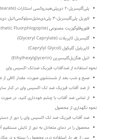
پلی‌گلیسریل-۲ دی‌پلی‌هیدروکسی استئارات (Polyglyceryl-2 Dipolyhydroxystearate)
لاوریل پلی‌گلیسریل-۳ پلی‌دی‌متیل‌سیلوکسی‌اتیل دی‌متی‌کون (Lauryl Polyglyceryl-3 Polydimethylsiloxyethyl Dimethicone)
فلوروفلوگوزیت مصنوعی (Synthetic Fluorphlogopite)
گلیسریل کاپریلات (Glyceryl Caprylate)
کاپریلیل گلیکول (Caprylyl Glycol)
اتیل هگزیل‌گلیسیرین (Ethylhexylglycerin)
نحوه استفاده از ضدآفتاب فیزیک ضدلک اکسیس وای
صبح و شب بعد از شستشوی صورت، مقدار کافی از ضد 
از ضد آفتاب فیزیک ضد لک اکسیس وای در کنار سایر
از تماس ضد آفتاب با چشم خودداری کنید. در صورت
نحوه نگهداری از محصول
ضد آفتاب فیزیک ضد لک اکسیس وای را دور از دسترس
محصول را در دمای متعادل به دور از تابش مستقیم آف
پس از هر بار استفاده دری محصول را بسته و در مکان