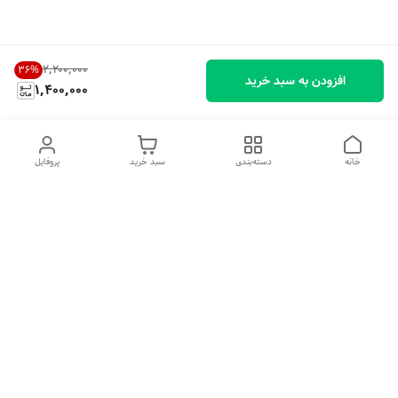
۲٬۲۰۰٬۰۰۰
36
%
افزودن به سبد خرید
1,400,000
خانه
دسته‌بندی
سبد خرید
پروفایل
دسترسی سریع
تماس با ما
شکایات
درباره ما
قوانین و مقررات
سیاست حریم خصوصی