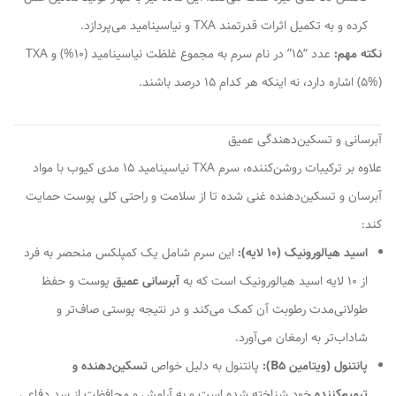
کرده و به تکمیل اثرات قدرتمند TXA و نیاسینامید می‌پردازد.
نکته مهم:
عدد “15” در نام سرم به مجموع غلظت نیاسینامید (10%) و TXA
(5%) اشاره دارد، نه اینکه هر کدام 15 درصد باشند.
آبرسانی و تسکین‌دهندگی عمیق
علاوه بر ترکیبات روشن‌کننده، سرم TXA نیاسینامید 15 مدی کیوب با مواد
آبرسان و تسکین‌دهنده غنی شده تا از سلامت و راحتی کلی پوست حمایت
کند:
اسید هیالورونیک (10 لایه):
این سرم شامل یک کمپلکس منحصر به فرد
از 10 لایه اسید هیالورونیک است که به
آبرسانی عمیق
پوست و حفظ
طولانی‌مدت رطوبت آن کمک می‌کند و در نتیجه پوستی صاف‌تر و
شاداب‌تر به ارمغان می‌آورد.
پانتنول (ویتامین B5):
پانتنول به دلیل خواص
تسکین‌دهنده و
ترمیم‌کننده
خود شناخته شده است و به آرامش و محافظت از سد دفاعی