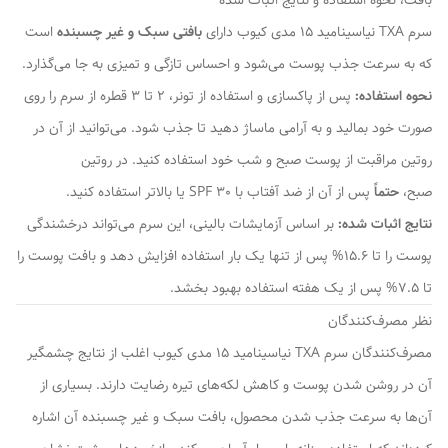
بافت، نحوه استفاده و نتایج اثبات شده
سرم TXA نیاسینامید 15 مدی کیوب دارای
بافتی سبک و غیر چسبنده
است
که به سرعت جذب پوست می‌شود و احساس تازگی و تمیزی به جا می‌گذارد.
نحوه استفاده:
پس از پاکسازی و استفاده از تونر، 2 تا 3 قطره از سرم را روی
صورت خود بمالید و به آرامی ماساژ دهید تا جذب شود. می‌توانید از آن در
روتین مراقبت از پوست صبح و شب خود استفاده کنید. در روتین
صبح،
حتماً
پس از آن از ضد آفتاب با SPF 30 یا بالاتر استفاده کنید.
نتایج اثبات شده:
بر اساس آزمایشات بالینی، این سرم می‌تواند درخشندگی
پوست را تا 15.6% پس از تنها یک بار استفاده افزایش دهد و بافت پوست را
تا 7.5% پس از یک هفته استفاده بهبود بخشد.
نظر مصرف‌کنندگان
مصرف‌کنندگان سرم TXA نیاسینامید 15 مدی کیوب اغلب از نتایج چشمگیر
آن در روشن شدن پوست و کاهش لکه‌های تیره رضایت دارند. بسیاری از
آن‌ها به سرعت جذب شدن محصول، بافت سبک و غیر چسبنده آن اشاره