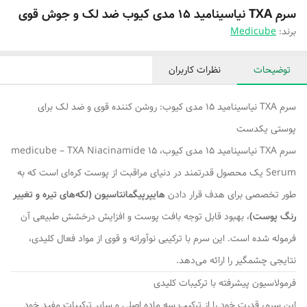
سرم TXA نیاسینامید 15 مدی کیوب ضد لک و جوش قوی
برند:
Medicube
توضیحات
نظرات کاربران
سرم TXA نیاسینامید 15 مدی کیوب: روشن کننده قوی و ضد لک برای
پوستی یکدست
سرم TXA نیاسینامید 15 مدی کیوب، medicube – TXA Niacinamide 15
Serum یک محصول قدرتمند در دنیای مراقبت از پوست کره‌ای است که به
طور تخصصی برای هدف قرار دادن
هایپرپیگمانتاسیون (لکه‌های تیره و تغییر
رنگ پوست)
، بهبود قابل توجه بافت پوست و افزایش درخشش طبیعی آن
فرموله شده است. این سرم با ترکیبی نوآورانه و قوی از مواد فعال کلیدی،
نتایجی چشمگیر را ارائه می‌دهد.
فرمولاسیون پیشرفته با ترکیبات کلیدی
این سرم، قدرت خود را از ترکیب سه ماده اصلی و سایر ترکیبات مفید خود