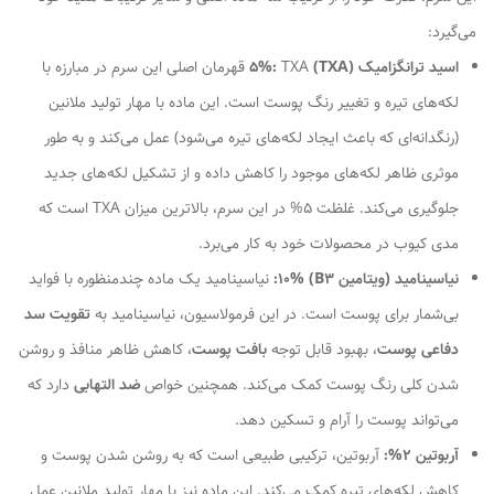
می‌گیرد:
اسید ترانگزامیک (TXA) 5%:
TXA قهرمان اصلی این سرم در مبارزه با
لکه‌های تیره و تغییر رنگ پوست است. این ماده با مهار تولید ملانین
(رنگدانه‌ای که باعث ایجاد لکه‌های تیره می‌شود) عمل می‌کند و به طور
موثری ظاهر لکه‌های موجود را کاهش داده و از تشکیل لکه‌های جدید
جلوگیری می‌کند. غلظت 5% در این سرم، بالاترین میزان TXA است که
مدی کیوب در محصولات خود به کار می‌برد.
نیاسینامید (ویتامین B3) 10%:
نیاسینامید یک ماده چندمنظوره با فواید
بی‌شمار برای پوست است. در این فرمولاسیون، نیاسینامید به
تقویت سد
دفاعی پوست
، بهبود قابل توجه
بافت پوست
، کاهش ظاهر منافذ و روشن
شدن کلی رنگ پوست کمک می‌کند. همچنین خواص
ضد التهابی
دارد که
می‌تواند پوست را آرام و تسکین دهد.
آربوتین 2%:
آربوتین، ترکیبی طبیعی است که به روشن شدن پوست و
کاهش لکه‌های تیره کمک می‌کند. این ماده نیز با مهار تولید ملانین عمل