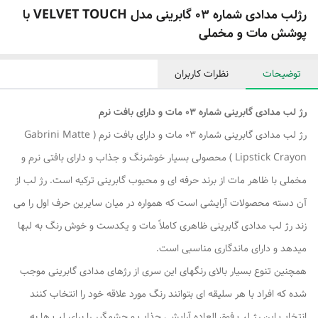
رژلب مدادی شماره 03 گابرینی مدل VELVET TOUCH با
پوشش مات و مخملی
توضیحات
نظرات کاربران
رژ لب مدادی گابرینی شماره 03 مات و دارای بافت نرم
رژ لب مدادی گابرینی شماره 03 مات و دارای بافت نرم ( Gabrini Matte
Lipstick Crayon ) محصولی بسیار خوشرنگ و جذاب و دارای بافتی نرم و
مخملی با ظاهر مات از برند حرفه ای و محبوب گابرینی ترکیه است. رژ لب از
آن دسته محصولات آرایشی است که همواره در میان سایرین حرف اول را می
زند رژ لب مدادی گابرینی ظاهری کاملاً مات و یکدست و خوش رنگ به لبها
میدهد و دارای ماندگاری مناسبی است.
همچنین تنوع بسیار بالای رنگهای این سری از رژهای مدادی گابرینی موجب
شده که افراد با هر سلیقه ای بتوانند رنگ مورد علاقه خود را انتخاب کنند
انتخاب این رژ لب فوق العاده آرایشی جذاب و چشمگیر را برای لب ها به