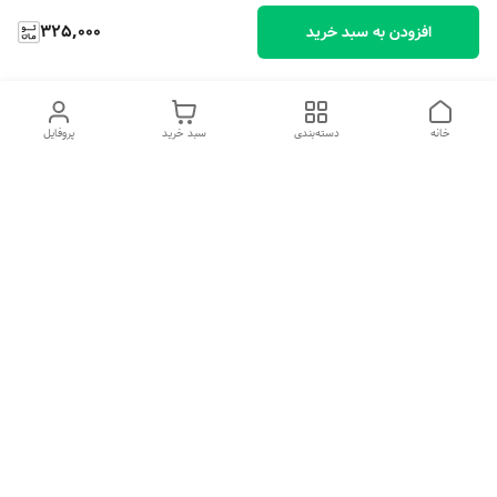
325,000
افزودن به سبد خرید
خانه
دسته‌بندی
سبد خرید
پروفایل
دسترسی سریع
تماس با ما
شکایات
درباره ما
قوانین و مقررات
سیاست حریم خصوصی