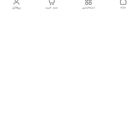
خانه
دسته‌بندی
سبد خرید
پروفایل
دسترسی سریع
تماس با ما
شکایات
درباره ما
قوانین و مقررات
سیاست حریم خصوصی