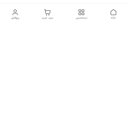
خانه
دسته‌بندی
سبد خرید
پروفایل
دسترسی سریع
تماس با ما
شکایات
درباره ما
قوانین و مقررات
سیاست حریم خصوصی