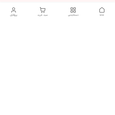
خانه
دسته‌بندی
سبد خرید
پروفایل
دسترسی سریع
تماس با ما
شکایات
درباره ما
قوانین و مقررات
سیاست حریم خصوصی