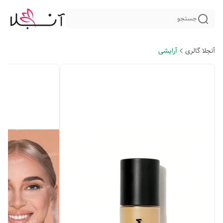
جستجو
آنجلا گالری
آرایشی