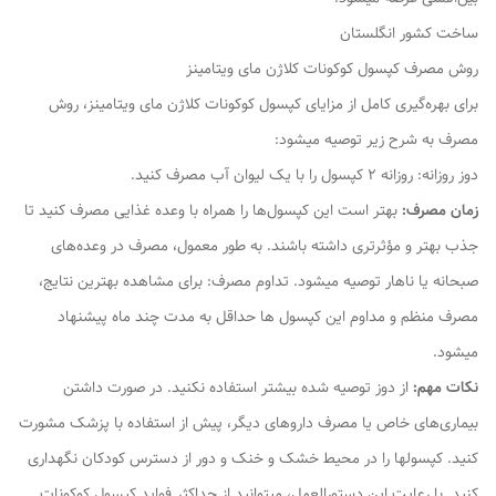
ساخت کشور انگلستان
روش مصرف کپسول کوکونات کلاژن مای ویتامینز
برای بهره‌گیری کامل از مزایای کپسول کوکونات کلاژن مای ویتامینز، روش
مصرف به شرح زیر توصیه میشود:
دوز روزانه: روزانه ۲ کپسول را با یک لیوان آب مصرف کنید.
زمان مصرف:
بهتر است این کپسول‌ها را همراه با وعده غذایی مصرف کنید تا
جذب بهتر و مؤثرتری داشته باشند. به طور معمول، مصرف در وعده‌های
صبحانه یا ناهار توصیه میشود. تداوم مصرف: برای مشاهده بهترین نتایج،
مصرف منظم و مداوم این کپسول‌ ها حداقل به مدت چند ماه پیشنهاد
میشود.
نکات مهم:
از دوز توصیه شده بیشتر استفاده نکنید. در صورت داشتن
بیماری‌های خاص یا مصرف داروهای دیگر، پیش از استفاده با پزشک مشورت
کنید. کپسولها را در محیط خشک و خنک و دور از دسترس کودکان نگهداری
کنید. با رعایت این دستورالعمل، میتوانید از حداکثر فواید کپسول کوکونات