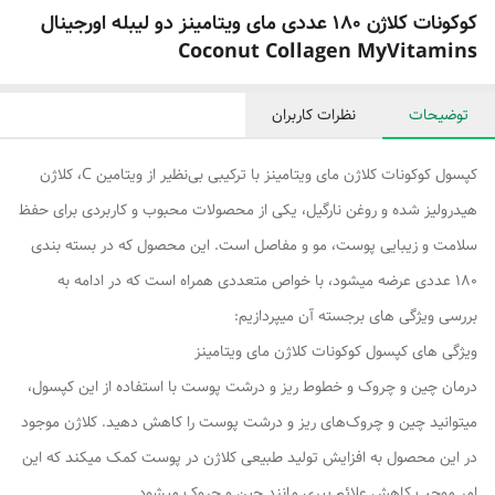
کوکونات کلاژن 180 عددی مای ویتامینز دو لیبله اورجینال
Coconut Collagen MyVitamins
توضیحات
نظرات کاربران
کپسول کوکونات کلاژن مای ویتامینز با ترکیبی بی‌نظیر از ویتامین C، کلاژن
هیدرولیز شده و روغن نارگیل، یکی از محصولات محبوب و کاربردی برای حفظ
سلامت و زیبایی پوست، مو و مفاصل است. این محصول که در بسته‌ بندی
180 عددی عرضه میشود، با خواص متعددی همراه است که در ادامه به
بررسی ویژگی‌ های برجسته آن میپردازیم:
ویژگی‌ های کپسول کوکونات کلاژن مای ویتامینز
درمان چین و چروک و خطوط ریز و درشت پوست با استفاده از این کپسول،
میتوانید چین و چروک‌های ریز و درشت پوست را کاهش دهید. کلاژن موجود
در این محصول به افزایش تولید طبیعی کلاژن در پوست کمک میکند که این
امر موجب کاهش علائم پیری مانند چین و چروک میشود.