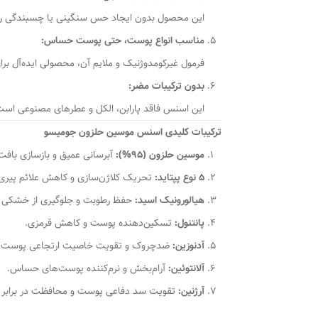
این محصول بدون ایجاد حس سنگینی یا چسبندگی روی
مناسب انواع پوست، حتی پوست حساس:
فرمول غیرکومدوژنیک و ملایم آن، محصولی ایده‌آل 
بدون ترکیبات مضر:
این اسنس فاقد پارابن، الکل و عطرهای مصنوعی است 
ترکیبات کلیدی اسنس موسین حلزون جومیسو
موسین حلزون (95%):
آبرسانی عمیق و بازسازی بافت
5 نوع پپتاید:
تحریک کلاژن‌سازی و کاهش علائم پیری
هیالورونیک اسید:
حفظ رطوبت و جلوگیری از خشکی 
پانتنول:
تسکین‌دهنده پوست و کاهش قرمزی.
آدنوزین:
ضدچروک و تقویت خاصیت ارتجاعی پوست.
آلانتوئین:
آرام‌بخش و نرم‌کننده پوست‌های حساس.
آرژنین:
تقویت سد دفاعی پوست و محافظت در برابر 