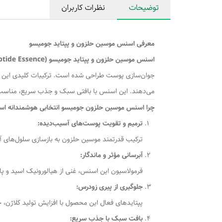
توضیحات
نظرات کاربران
معرفی اسنس موسین حلزون و پپتاید جومیسو
اسنس موسین حلزون و پپتاید جومیسو (Jumiso Snail Mucin 95 Peptide Essence)
جوان‌سازی پوست طراحی شده است. ترکیبات کلیدی ای
می‌دهند. این اسنس با بافتی سبک و جذب سریع، مناس
چرا اسنس موسین حلزون جومیسو انتخابی هوشمندانه ا
ترمیم و تقویت پوست‌های آسیب‌دیده:
ترکیب قدرتمند موسین حلزون به بازسازی سلول‌های 
آبرسانی مؤثر و ماندگار:
فرمولاسیون این اسنس، غنی از هیالورونیک اسید و پ
جلوگیری از پیری زودرس:
پپتایدهای فعال این محصول با افزایش تولید کلاژن،
بافت سبک با جذب سریع: