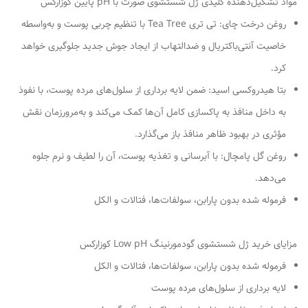
مواد تشکیل‌دهنده کلیدی ژل شستشوی صورت با pH پایین کوزارکس
روغن درخت چای: تی تری Tea Tree با تنظیم چربی پوست و به‌واسطه
خاصیت آنتی‌باکتریال و ضدالتهاب از ایجاد جوش جدید جلوگیری خواهد
کرد.
بتا هیدروکسی اسید: ضمن لایه برداری از سلول‌های مرده پوست، با نفوذ
به داخل منافذ به پاکسازی کامل آن‌ها کمک می‌کند و به‌مرورزمان نقش
مؤثری در بهبود ظاهر منافذ باز می‌گذارد.
روغن گل پامچال: با آبرسانی و تغذیه پوست، آن را لطیف و نرم جلوه
می‌دهد.
فرموله شده بدون پارابن، سولفات‌ها، فتالات و الکل
مزایای خرید ژل شستشوی گودمورنینگ Low pH کوزارکس
فرموله شده بدون پارابن، سولفات‌ها، فتالات و الکل
لایه برداری از سلول‌های مرده پوست