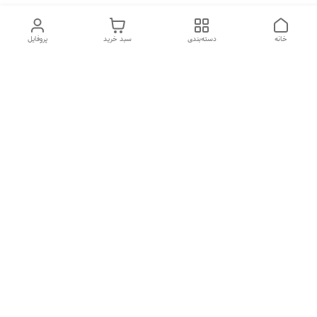
خانه
دسته‌بندی
سبد خرید
پروفایل
دسترسی سریع
تماس با ما
شکایات
درباره ما
قوانین و مقررات
سیاست حریم خصوصی