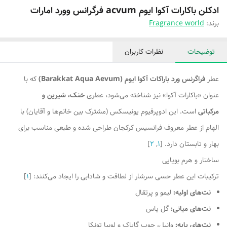
ادکلن باکارات آکوا ایوم acvum فرگرانس وورد امارات
برند:
Fragrance world
توضیحات
نظرات کاربران
عطر
فراگرنس ورد باراکات آکوا ایوم (Barakkat Aqua Aevum)
که با
عنوان «باکارات آکوا» نیز شناخته می‌شود، عطری
خنک، شیرین و
مرکباتی
است. این ادوپرفیوم یونیسکس (مشترک بین خانم‌ها و آقایان) با
الهام از عطر معروف فرانسیس کرکجان طراحی شده و طبعی مناسب برای
بهار و تابستان دارد. [
1
,
2
]
ساختار و هرم بویایی
ترکیبات این عطر حسی سرشار از لطافت و شادابی را ایجاد می‌کنند: [
1
]
نت‌های اولیه:
لیمو و پرتقال
نت‌های میانی:
گل یاس
نت‌های پایه:
وانیل، چوب گایاک و لوبیا تونکا