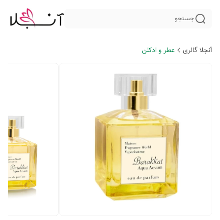
جستجو
آنجلا گالری
عطر و ادکلن