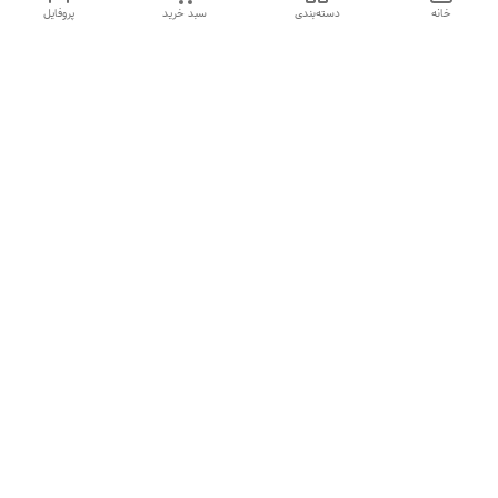
خانه
دسته‌بندی
سبد خرید
پروفایل
دسترسی سریع
تماس با ما
شکایات
درباره ما
قوانین و مقررات
سیاست حریم خصوصی