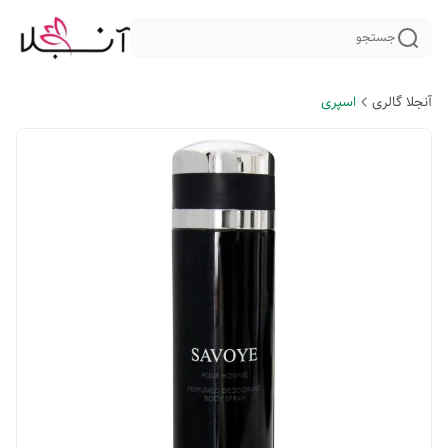
جستجو
آنجلا گالری
اسپری