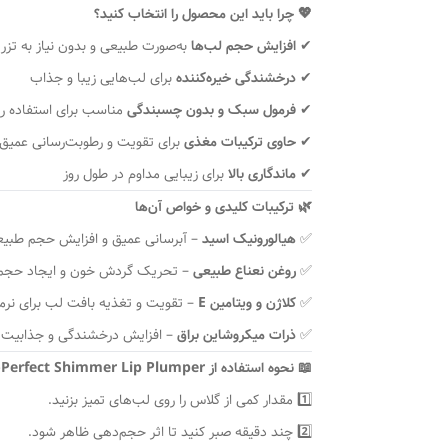
💖 چرا باید این محصول را انتخاب کنید؟
✔
افزایش حجم لب‌ها
به‌صورت طبیعی و بدون نیاز به تزر
✔
درخشندگی خیره‌کننده
برای لب‌هایی زیبا و جذاب
✔
فرمول سبک و بدون چسبندگی
مناسب برای استفاده روز
✔
حاوی ترکیبات مغذی
برای تقویت و رطوبت‌رسانی عمیق
✔
ماندگاری بالا
برای زیبایی مداوم در طول روز
🌿 ترکیبات کلیدی و خواص آن‌ها
✅
هیالورونیک اسید
– آبرسانی عمیق و افزایش حجم طبیع
✅
روغن نعناع طبیعی
– تحریک گردش خون و ایجاد حجم
✅
کلاژن و ویتامین E
– تقویت و تغذیه بافت لب برای نرم
✅
ذرات میکرو‌شاین براق
– افزایش درخشندگی و جذابیت 
📖 نحوه استفاده از Pout-Perfect Shimmer Lip Plumper
1️⃣ مقدار کمی از گلاس را روی لب‌های تمیز بزنید.
2️⃣ چند دقیقه صبر کنید تا اثر حجم‌دهی ظاهر شود.