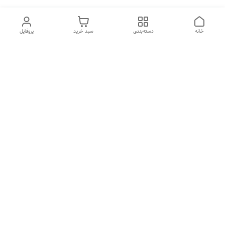
خانه
دسته‌بندی
سبد خرید
پروفایل
دسترسی سریع
تماس با ما
شکایات
درباره ما
قوانین و مقررات
سیاست حریم خصوصی