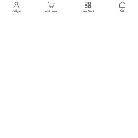
خانه
دسته‌بندی
سبد خرید
پروفایل
دسترسی سریع
تماس با ما
شکایات
درباره ما
قوانین و مقررات
سیاست حریم خصوصی