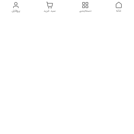
خانه
دسته‌بندی
سبد خرید
پروفایل
دسترسی سریع
تماس با ما
شکایات
درباره ما
قوانین و مقررات
سیاست حریم خصوصی