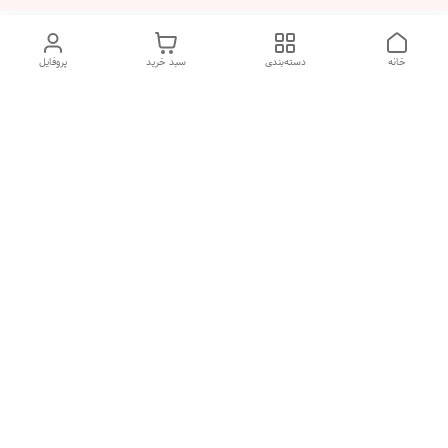
خانه
دسته‌بندی
سبد خرید
پروفایل
دسترسی سریع
تماس با ما
شکایات
درباره ما
قوانین و مقررات
سیاست حریم خصوصی