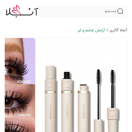
جستجو
آنجلا گالری
آرایش چشم و ابر