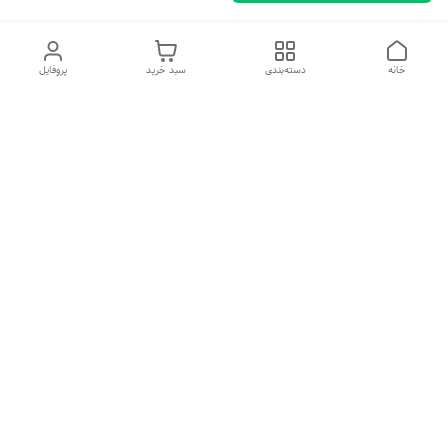
خانه
دسته‌بندی
سبد خرید
پروفایل
دسترسی سریع
تماس با ما
شکایات
درباره ما
قوانین و مقررات
سیاست حریم خصوصی