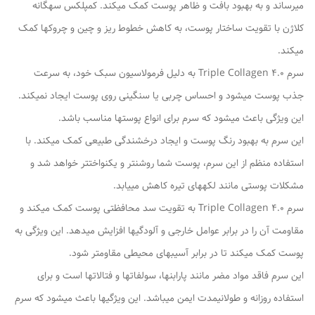
میرساند و به بهبود بافت و ظاهر پوست کمک میکند. کمپلکس سهگانه
کلاژن با تقویت ساختار پوست، به کاهش خطوط ریز و چین و چروکها کمک
میکند.
سرم Triple Collagen 4.0 به دلیل فرمولاسیون سبک خود، به سرعت
جذب پوست میشود و احساس چربی یا سنگینی روی پوست ایجاد نمیکند.
این ویژگی باعث میشود که سرم برای انواع پوستها مناسب باشد.
این سرم به بهبود رنگ پوست و ایجاد درخشندگی طبیعی کمک میکند. با
استفاده منظم از این سرم، پوست شما روشنتر و یکنواختتر خواهد شد و
مشکلات پوستی مانند لکههای تیره کاهش مییابد.
سرم Triple Collagen 4.0 به تقویت سد محافظتی پوست کمک میکند و
مقاومت آن را در برابر عوامل خارجی و آلودگیها افزایش میدهد. این ویژگی به
پوست کمک میکند تا در برابر آسیبهای محیطی مقاومتر شود.
این سرم فاقد مواد مضر مانند پارابنها، سولفاتها و فتالاتها است و برای
استفاده روزانه و طولانیمدت ایمن میباشد. این ویژگیها باعث میشود که سرم