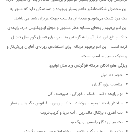
این محصول شگفت‌انگیز طعم بسیار پیچیده و هماهنگی دارد که منجر به
یک مرد شیک می‌شود.و هدیه ای مناسب جهت عزیزان شما می باشد.
این ادو پرفیوم رایحه‌ای مشابه عطر مشهور و موفق اینویکتوس دارد. رایحه‌ی
خنک و تلخ این عطر آن را به گزینه‌ی مناسبی برای فصول گرم سال تبدیل
کرده است . این ادو پرفیوم مردانه، برای استفاده‌ی روزانه‌ی آقایان ورزش‌کار و
پرتحرک بسیار مناسب است.
ویژگی های ادکلن مردانه فراگرنس ورد مدل اونیرو:
حجم 100 میل
مناسب برای آقایان
نوع رایحه : تند ، خنک ، خوراکی ، طبیعت ، گل
ساختار رایحه : میوه ، مرکبات ، خاک و زمین ، اقیانوس ، گیاهان معطر
نت آغازی : پرتقال ماندارین ، آب دریا و گریپ‌فروت
نت میانی : گل یاسمین و برگ بو
نت پایانی : عنبر ، گیاه پاتچولی ، خزه اوک‌موس و چوب گایاک