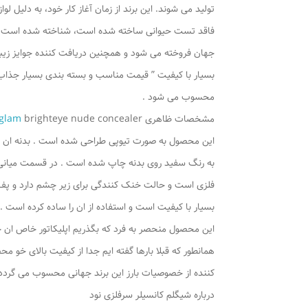
تولید می شوند. این برند
از زمان آغاز کار خود، به دلیل لوازم
فاقد تست حیوانی ساخته شده است، شناخته شده است و در حال حاضر
جهان فروخته می شود و همچنین دریافت کننده جوایز زیبایی MEGA 2021 است . این برند با داشتن م
بسیار با کیفیت ” قیمت مناسب و بسته بندی بسیار جذاب
محسوب می شود .
مشخصات ظاهری
brighteye nude concealer
glam
این محصول به صورت تیوپی طراحی شده است . بدنه ان
به رنگ سفید روی بدنه چاپ شده است . در قسمت میانی
فلزی است و حالت خنک کنندگی برای زیر چشم دارد و پف زی
بسیار با کیفیت است و استفاده از ان را ساده کرده است 
این محصول منحصر به فرد که بگذریم اپلیکاتور خاص ان 
همانطور که قبلا بارها گفته ایم جدا از کیفیت بالای خ
کننده از خصوصیات بارز این برند جهانی محسوب می گردد 
درباره شیگلم کانسیلر سرفلزی نود