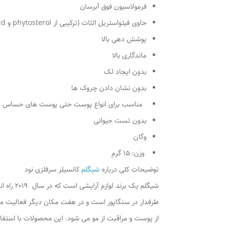
فرمولاسیون فوق آبرسان
حاوی فیتواستریل الئات (ترکیبی از phytosterol و oleic acid) و اسکوآلان ۱۰۰٪ از زیتون
پوشش دهی بالا
ماندگاری بالا
بدون ایجاد لک
بدون نشان دادن چروک ها
مناسب برای انواع پوست حتی پوست های حساس
بدون تست حیوانی
وگان
وزن: ۱۵ گرم
توضیحات کلی درباره
شیگلم
کانسیلر سرفلزی نود
شیگلم یک برند لوازم آرایشی است که در سال ۲۰۱۹ راه اندازی شد. دفتر مرکزی این برند تازه تاسیس و پر
طرفدار در سنگاپور است و در هفت مکان دیگر فعالیت می
از پوست و مراقبت از مو می شود. این محصولات با استفاده