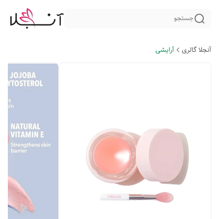
جستجو
آنجلا گالری
آرایشی