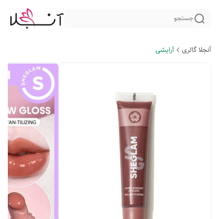
جستجو
آنجلا گالری
آرایشی