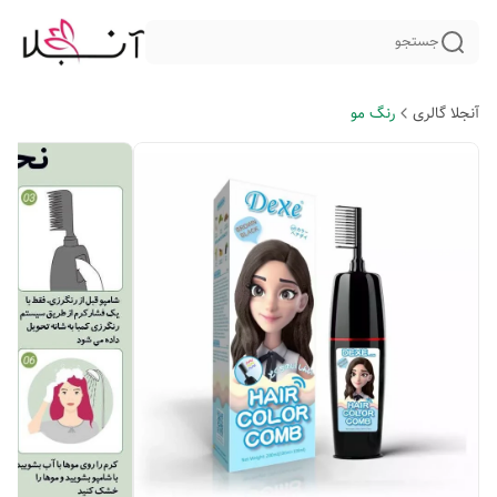
جستجو
آنجلا گالری
رنگ مو