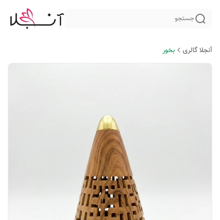
جستجو
آنجلا گالری
بخور