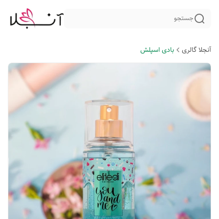
جستجو
آنجلا گالری
بادی اسپلش