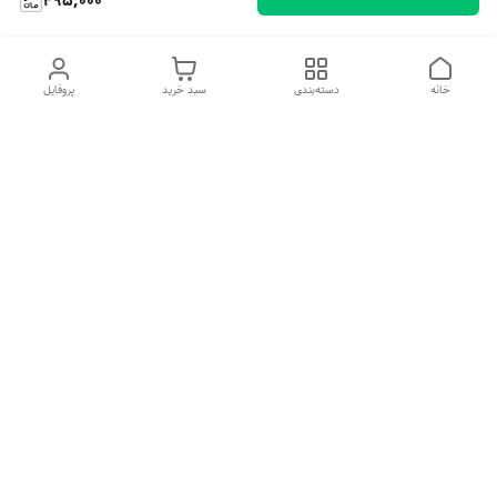
495,000
خانه
دسته‌بندی
سبد خرید
پروفایل
دسترسی سریع
تماس با ما
شکایات
درباره ما
قوانین و مقررات
سیاست حریم خصوصی