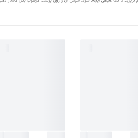
ام بریزید تا کف غلیظی ایجاد شود. سپس آن را روی پوست مرطوب بدن ماساژ دهید 