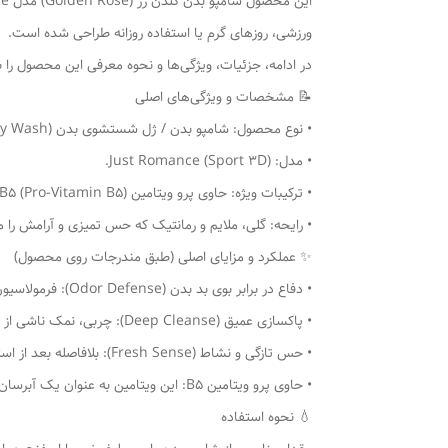
ورزشی، روزهای گرم یا استفاده روزانه طراحی شده است.
در ادامه، جزئیات، ویژگی‌ها و نحوه معرفی این محصول را بر
📝 مشخصات و ویژگی‌های اصلی
• نوع محصول: شامپو بدن / ژل شستشوی بدن (Body Wash).
• مدل: Just Romance (Sport 3D).
• ترکیبات ویژه: حاوی پرو ویتامین B5 (Pro-Vitamin B5) جهت حفظ رطوبت و تقویت پوست.
• رایحه: گلی، ملایم و رمانتیک که حس تمیزی و آرامش را م
✨ عملکرد و مزایای اصلی (طبق مندرجات روی محصول)
• دفاع در برابر بوی بد بدن (Odor Defense): فرمولاسیون این محصول به گونه‌ای طراحی شده که باکتری‌های مولد بوی بد ناشی از تعریق را کنترل کرده و بدن را برای طولانی‌مدت خوشبو نگه می‌دارد.
• پاکسازی عمیق (Deep Cleanse): چربی، نمک ناشی از عرق و آلودگی‌های محیطی را به طور کامل از منافذ پوست پاک می‌کند بدون اینکه به سد دفاعی پوست آسیب بزند.
• حس تازگی و نشاط (Fresh Sense): بلافاصله بعد از استفاده، خستگی را از تن به در کرده و حس خنکی و شادابی به پوست می‌دهد.
• حاوی پرو ویتامین B5: این ویتامین به عنوان یک آبرسان قوی عمل کرده، جلوی خشک شدن پوست بعد از استحمام را می‌گیرد و به نرمی و لطافت آن کمک می‌کند.
💧 نحوه استفاده