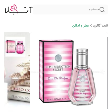
جستجو
آنجلا گالری
عطر و ادکلن