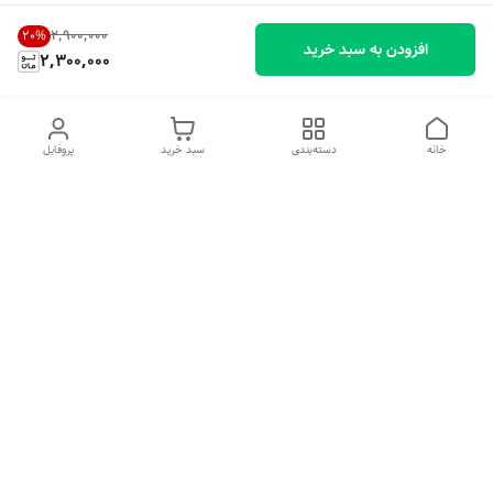
۲٬۹۰۰٬۰۰۰
20
%
افزودن به سبد خرید
2,300,000
خانه
دسته‌بندی
سبد خرید
پروفایل
دسترسی سریع
تماس با ما
شکایات
درباره ما
قوانین و مقررات
سیاست حریم خصوصی