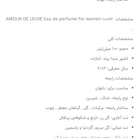
مشخصات AMOUR DE LEUXE Eau de perfume For women 100ml
:
مشخصات کلی
حجم: 100 میلی‌لیتر
کشور مبدا برند: امارات
سال معرفی: 2013
مشخصات رایحه
مناسب برای: بانوان
نوع رایحه: خنک , شیرین
ساختار رایحه: مرکبات , گل , گیاهان معطر , چوب
نت آغازی: گل رز، نارنج و شکوفه‌ی پرتقال
نت میانی: گل مریم، گاردنیا و یاسمین
نت پایانی: چوب صندل، چوب سدر و مشک