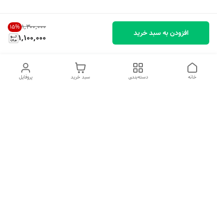
۱٬۳۰۰٬۰۰۰
15
%
افزودن به سبد خرید
1,100,000
خانه
دسته‌بندی
سبد خرید
پروفایل
دسترسی سریع
تماس با ما
شکایات
درباره ما
قوانین و مقررات
سیاست حریم خصوصی