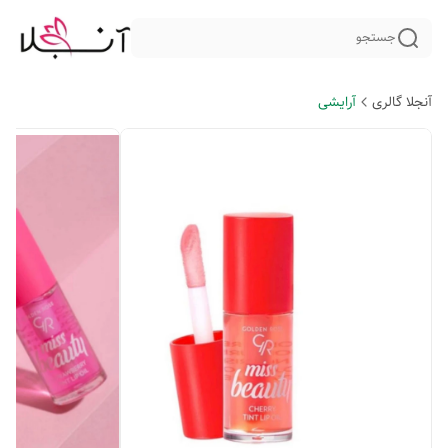
جستجو
آنجلا گالری
آرایشی